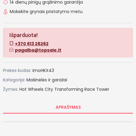
14 dienų pinigų grąžinimo garantija
Mokėkite grynais pristatymo metu
Išparduota!
+370 613 26262
pagalba@topsale.lt
Prekės kodas:
imoHKX43
Kategorija:
Mašinėlės ir garažai
Žymės:
Hot
Wheels
City
Transforming
Race
Tower
APRAŠYMAS