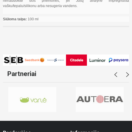
nenaudokite šios priemonės, jei Jūsų avalynė impregnuota
vašku/tepalu/silikonu arba nesugeria vandens.
Siūloma talpa:
100 ml
Partneriai