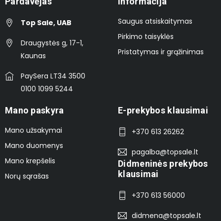
Pardavėjas
Informacija
Saugus atsiskaitymas
Top Sale, UAB
Pirkimo taisyklės
Draugystės g, 17-1,
Pristatymas ir grąžinimas
Kaunas
PaySera LT34 3500
0100 1099 5244
Mano paskyra
E-prekybos klausimai
Mano užsakymai
+370 613 26262
Mano duomenys
pagalba@topsale.lt
Mano krepšelis
Didmeninės prekybos
klausimai
Norų sąrašas
+370 613 56000
didmena@topsale.lt