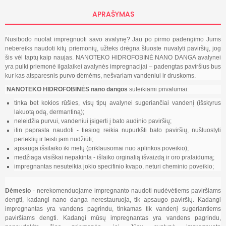
APRAŠYMAS
Nusibodo nuolat impregnuoti savo avalynę? Jau po pirmo padengimo Jums
nebereiks naudoti kitų priemonių, užteks drėgna šluoste nuvalyti paviršių, jog
šis vėl taptų kaip naujas. NANOTEKO HIDROFOBINĖ NANO DANGA avalynei
yra puiki priemonė ilgalaikei avalynės impregnacijai – padengtas paviršius bus
kur kas atsparesnis purvo dėmėms, nešvariam vandeniui ir druskoms.
NANOTEKO HIDROFOBINĖS nano dangos
suteikiami privalumai:
tinka bet kokios rūšies, visų tipų avalynei sugeriančiai vandenį (išskyrus
lakuotą odą, dermantiną);
neleidžia purvui, vandeniui įsigerti į bato audinio paviršių;
itin paprasta naudoti - tiesiog reikia nupurkšti bato paviršių, nušluostyti
perteklių ir leisti jam nudžiūti;
apsauga išsilaiko iki metų (priklausomai nuo aplinkos poveikio);
medžiaga visiškai nepakinta - išlaiko orginalią išvaizdą ir oro pralaidumą;
impregnantas nesuteikia jokio specifinio kvapo, neturi cheminio poveikio;
Dėmesio
- nerekomenduojame impregnanto naudoti nudėvėtiems paviršiams
dengti, kadangi nano danga nerestauruoja, tik apsaugo paviršių. Kadangi
impregnantas yra vandens pagrindu, tinkamas tik vandenį sugeriantiems
paviršiams dengti. Kadangi mūsų impregnantas yra vandens pagrindu,