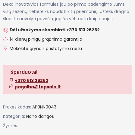
Dėka inovatyvios formulės jau po pirmo padengimo Jums
visą sezoną nebereiks naudoti kitų priemonių, užteks drėgna
šluoste nuvalyti paviršių, jog šis vėl taptų kaip naujas.
Dėl užsakymo skambinti +370 613 26262
14 dienų pinigų grąžinimo garantija
Mokėkite grynais pristatymo metu
Išparduota!
+370 613 26262
pagalba@topsale.lt
Prekės kodas:
AP0NN0043
Kategorija:
Nano dangos
Žymės: