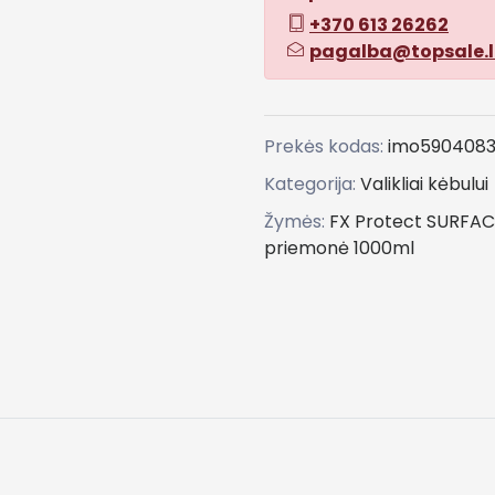
+370 613 26262
pagalba@topsale.l
Prekės kodas:
imo590408
Kategorija:
Valikliai kėbului
Žymės:
FX
Protect
SURFAC
priemonė
1000ml