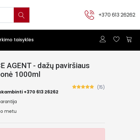
+370 613 26262
irkimo taisyklės
E AGENT - dažų paviršiaus
emonė 1000ml
(15)
skambinti +370 613 26262
arantija
ymo metu