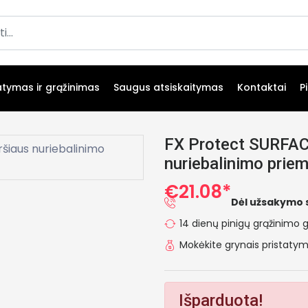
atymas ir grąžinimas
Saugus atsiskaitymas
Kontaktai
P
FX Protect SURFAC
nuriebalinimo pri
€21.08*
Dėl užsakymo 
14 dienų pinigų grąžinimo g
Mokėkite grynais pristat
Išparduota!