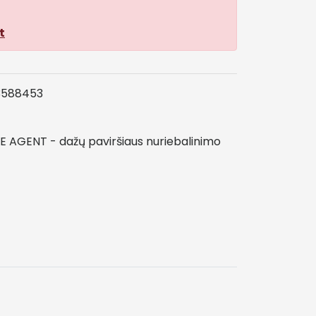
t
3588453
E
AGENT
-
dažų
paviršiaus
nuriebalinimo