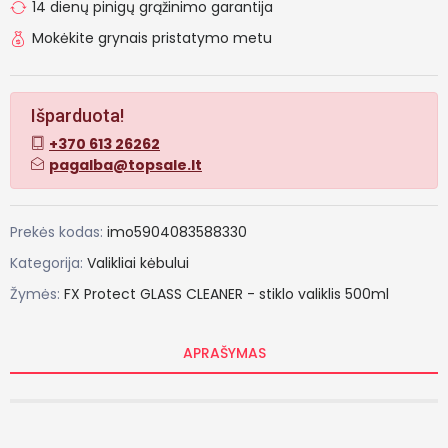
14 dienų pinigų grąžinimo garantija
Mokėkite grynais pristatymo metu
Išparduota!
+370 613 26262
pagalba@topsale.lt
Prekės kodas:
imo5904083588330
Kategorija:
Valikliai kėbului
Žymės:
FX
Protect
GLASS
CLEANER
-
stiklo
valiklis
500ml
APRAŠYMAS