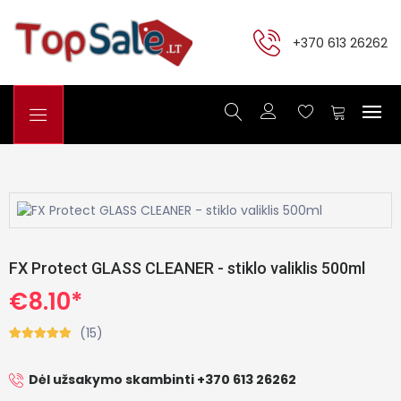
+370 613 26262
FX Protect GLASS CLEANER - stiklo valiklis 500ml
€8.10*
(15)
Dėl užsakymo skambinti +370 613 26262