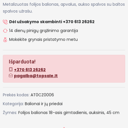
Metalizuotas folijos balionas, apvalus, aukso spalvos su baltos
spalvos užrašu.
Dėl užsakymo skambinti +370 613 26262
14 dienų pinigų grąžinimo garantija
Mokėkite grynais pristatymo metu
Išparduota!
+370 613 26262
pagalba@topsale.lt
Prekės kodas:
AT0CZ0006
Kategorija:
Balionai ir jų priedai
Žymės:
Folijos
balionas
18-asis
gimtadienis,
auksinis,
45
cm