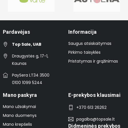
Pardavėjas
Informacija
Saugus atsiskaitymas
Top Sale, UAB
Pirkimo taisyklės
Draugystės g, 17-1,
Pristatymas ir grąžinimas
Kaunas
PaySera LT34 3500
0100 1099 5244
Mano paskyra
E-prekybos klausimai
Mano užsakymai
+370 613 26262
Mano duomenys
pagalba@topsale.lt
Mano krepšelis
Didmeninės prekybos