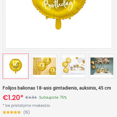
Folijos balionas 18-asis gimtadienis, auksinis, 45 cm
€1.20*
€4.84
Sutaupote 75%
* be pristatymo mokesčio
(15)