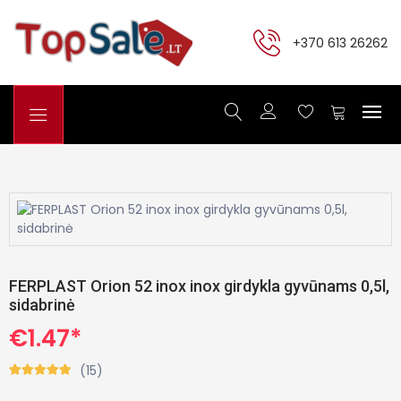
+370 613 26262
FERPLAST Orion 52 inox inox girdykla gyvūnams 0,5l,
sidabrinė
€1.47*
(15)