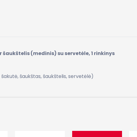
r šaukštelis (medinis) su servetėle, 1 rinkinys
, šakutė, šaukštas, šaukštelis, servetėlė)