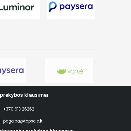
-prekybos klausimai
+370 613 26262
pagalba@topsale.lt
idmeninės prekybos klausimai