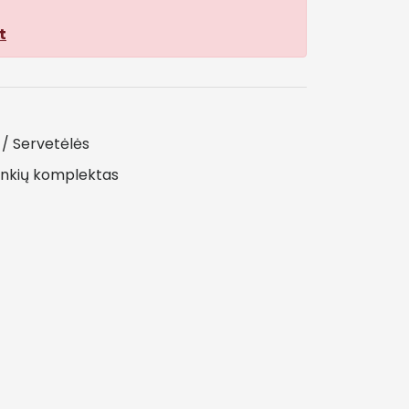
t
i / Servetėlės
ankių
komplektas