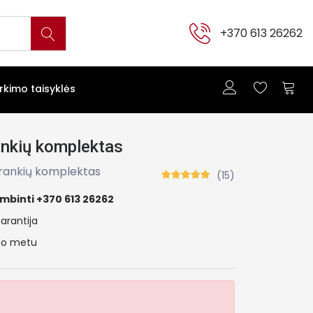
+370 613 26262
irkimo taisyklės
ankių komplektas
įrankių komplektas
(15)
mbinti +370 613 26262
arantija
ymo metu