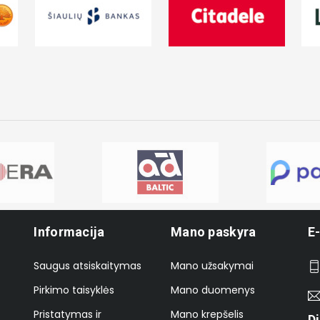
Informacija
Mano paskyra
E
Saugus atsiskaitymas
Mano užsakymai
Pirkimo taisyklės
Mano duomenys
Pristatymas ir
Mano krepšelis
D