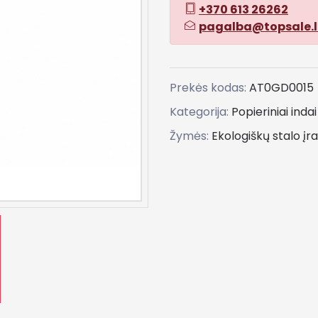
+370 613 26262
pagalba@topsale.l
Prekės kodas:
AT0GD0015
Kategorija:
Popieriniai inda
Žymės:
Ekologiškų
stalo
įr