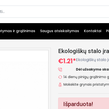
atymas ir grąžinimas
Saugus atsiskaitymas
Kontaktai
P
Ekologiškų stalo įr
€1.21*
Ekologiškų stalo 
Dėl užsakymo ska
14 dienų pinigų grąžinimo g
Mokėkite grynais pristat
Išparduota!