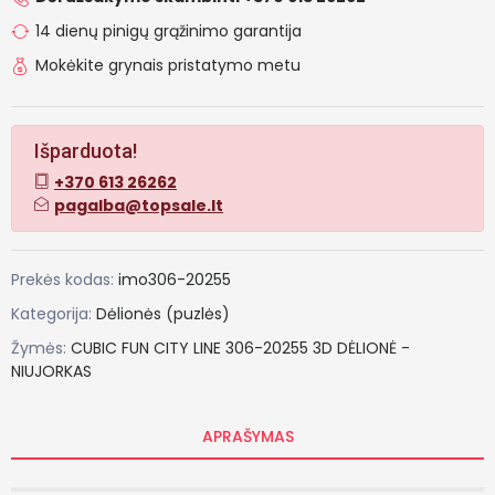
14 dienų pinigų grąžinimo garantija
Mokėkite grynais pristatymo metu
Išparduota!
+370 613 26262
pagalba@topsale.lt
Prekės kodas:
imo306-20255
Kategorija:
Dėlionės (puzlės)
Žymės:
CUBIC
FUN
CITY
LINE
306-20255
3D
DĖLIONĖ
-
NIUJORKAS
APRAŠYMAS