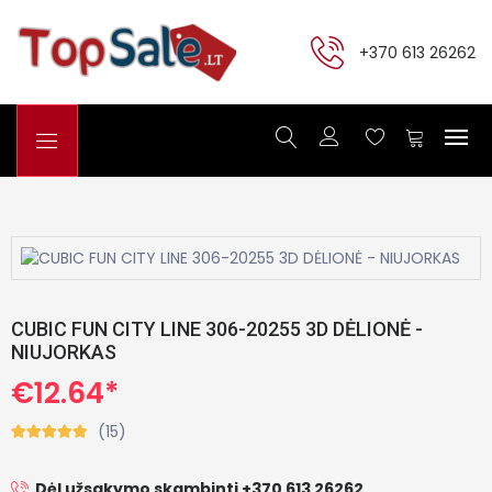
+370 613 26262
CUBIC FUN CITY LINE 306-20255 3D DĖLIONĖ -
NIUJORKAS
€12.64*
(15)
Dėl užsakymo skambinti +370 613 26262