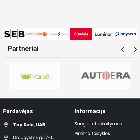
Partneriai
Pardavėjas
Informacija
Saugus atsiskaitymas
Top Sale, UAB
Pirkimo taisyklės
Draugystės g, 17-1,