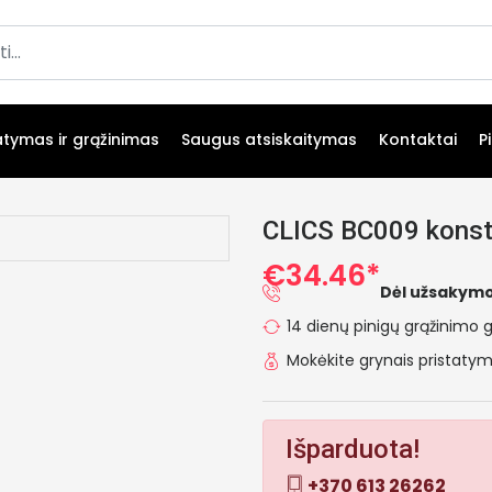
atymas ir grąžinimas
Saugus atsiskaitymas
Kontaktai
P
CLICS BC009 konst
€34.46*
Dėl užsakymo
14 dienų pinigų grąžinimo g
Mokėkite grynais pristat
Išparduota!
+370 613 26262