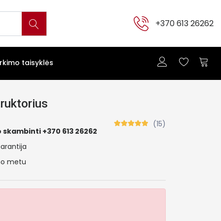
+370 613 26262
irkimo taisyklės
ruktorius
(15)
 skambinti +370 613 26262
arantija
ymo metu