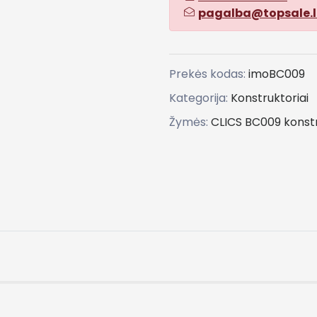
pagalba@topsale.l
Prekės kodas:
imoBC009
Kategorija:
Konstruktoriai
Žymės:
CLICS
BC009
konst