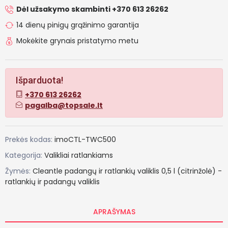
Dėl užsakymo skambinti +370 613 26262
14 dienų pinigų grąžinimo garantija
Mokėkite grynais pristatymo metu
Išparduota!
+370 613 26262
pagalba@topsale.lt
Prekės kodas:
imoCTL-TWC500
Kategorija:
Valikliai ratlankiams
Žymės:
Cleantle
padangų
ir
ratlankių
valiklis
0,5
l
(citrinžolė)
-
ratlankių
ir
padangų
valiklis
APRAŠYMAS