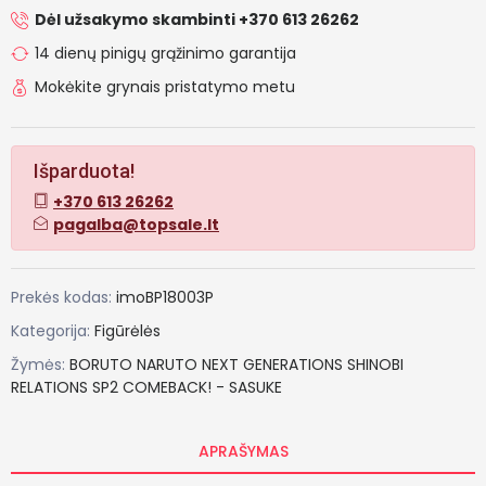
Dėl užsakymo skambinti +370 613 26262
14 dienų pinigų grąžinimo garantija
Mokėkite grynais pristatymo metu
Išparduota!
+370 613 26262
pagalba@topsale.lt
Prekės kodas:
imoBP18003P
Kategorija:
Figūrėlės
Žymės:
BORUTO
NARUTO
NEXT
GENERATIONS
SHINOBI
RELATIONS
SP2
COMEBACK!
-
SASUKE
APRAŠYMAS