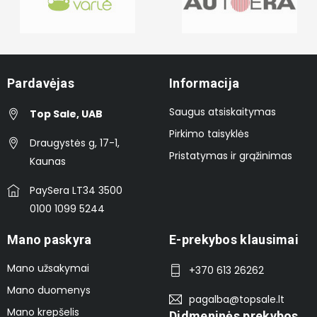
Pardavėjas
Informacija
Saugus atsiskaitymas
Top Sale, UAB
Pirkimo taisyklės
Draugystės g, 17-1,
Pristatymas ir grąžinimas
Kaunas
PaySera LT34 3500
0100 1099 5244
Mano paskyra
E-prekybos klausimai
Mano užsakymai
+370 613 26262
Mano duomenys
pagalba@topsale.lt
Mano krepšelis
Didmeninės prekybos