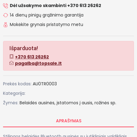
Dėl užsakymo skambinti +370 613 26262
14 dienų pinigų grąžinimo garantija
Mokėkite grynais pristatymo metu
Išparduota!
+370 613 26262
pagalba@topsale.lt
Prekės kodas:
AU0TR0003
Kategorija:
Žymės:
Belaidės
ausinės,
įstatomos
į
ausis,
rožinės
sp.
APRAŠYMAS
Stilingos belaidės Bluetooth ausinės su jutikliniais valdikliais