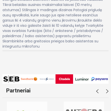
Tikrai belaidės ausinės maksimaliai laisvei (10 metrų
atstumas) Stilingas ir madingas dizainas Patogiai prigludę
ausų apvalkalai, kurie saugo jus apie netoliese esančius
garsus Iki 4 valandų grojimo vienu įkrovimu Įkraukite dėklo
viduje ir iš viso galėsite žaisti iki 10 valandų kelyje Tvarkykite
visas svarbias funkcijas (kita / ankstesnė / pristabdymas /
paleidimas / balso asistentas) paprastu prisilietimu
Skambinkite arba greitosios prieigos balso asistentas su
integruotu mikrofonu
Partneriai