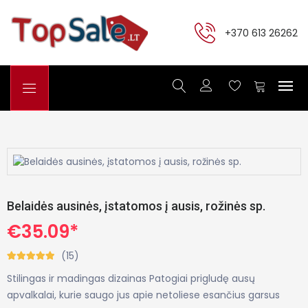
+370 613 26262
Belaidės ausinės, įstatomos į ausis, rožinės sp.
€35.09*
(15)
Stilingas ir madingas dizainas Patogiai prigludę ausų
apvalkalai, kurie saugo jus apie netoliese esančius garsus