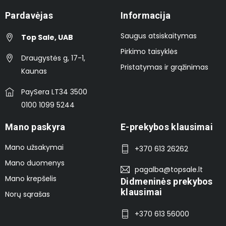
Pardavėjas
Informacija
Saugus atsiskaitymas
Top Sale, UAB
Pirkimo taisyklės
Draugystės g, 17-1,
Pristatymas ir grąžinimas
Kaunas
PaySera LT34 3500
0100 1099 5244
Mano paskyra
E-prekybos klausimai
Mano užsakymai
+370 613 26262
Mano duomenys
pagalba@topsale.lt
Mano krepšelis
Didmeninės prekybos
klausimai
Norų sąrašas
+370 613 56000