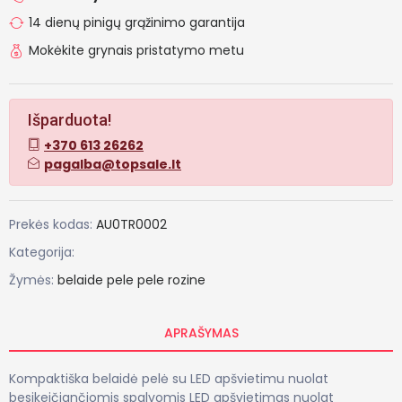
14 dienų pinigų grąžinimo garantija
Mokėkite grynais pristatymo metu
Išparduota!
+370 613 26262
pagalba@topsale.lt
Prekės kodas:
AU0TR0002
Kategorija:
Žymės:
belaide pele
pele
rozine
APRAŠYMAS
Kompaktiška belaidė pelė su LED apšvietimu nuolat
besikeičiančiomis spalvomis LED apšvietimas nuolat