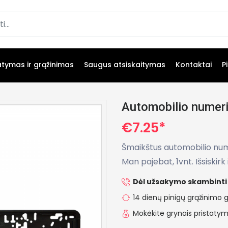
atymas ir grąžinimas
Saugus atsiskaitymas
Kontaktai
P
Automobilio numeri
€7.25*
Šmaikštus automobilio num
Man pajebat, 1vnt. Išsiskirk
Dėl užsakymo skambinti 
14 dienų pinigų grąžinimo g
Mokėkite grynais pristat