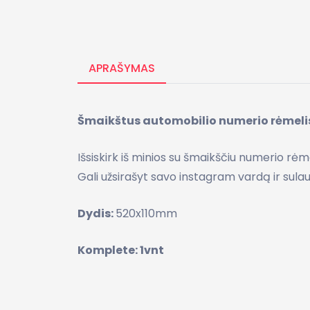
APRAŠYMAS
Šmaikštus automobilio numerio rėmelis A
Išsiskirk iš minios su šmaikščiu numerio rėme
Gali užsirašyt savo instagram vardą ir sulau
Dydis:
520x110mm
Komplete: 1vnt