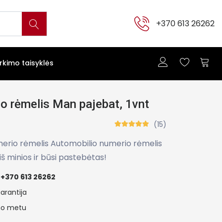
+370 613 26262
irkimo taisyklės
o rėmelis Man pajebat, 1vnt
(15)
erio rėmelis Automobilio numerio rėmelis
 iš minios ir būsi pastebėtas!
+370 613 26262
arantija
ymo metu