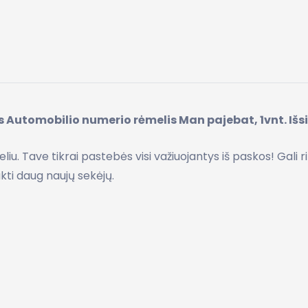
utomobilio numerio rėmelis Man pajebat, 1vnt. Išsisk
liu. Tave tikrai pastebės visi važiuojantys iš paskos! Gali ri
kti daug naujų sekėjų.