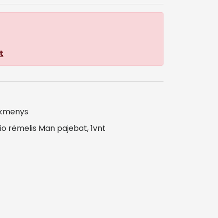
t
ikmenys
io
rėmelis
Man
pajebat,
1vnt