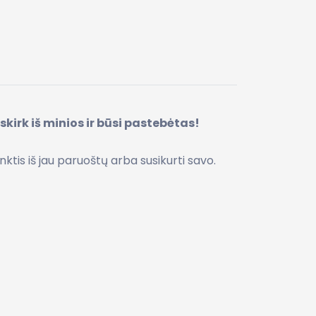
irk iš minios ir būsi pastebėtas!
nktis iš jau paruoštų arba susikurti savo.