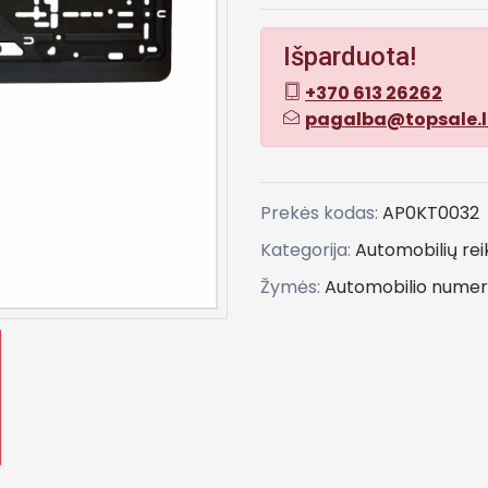
Išparduota!
+370 613 26262
pagalba@topsale.l
Prekės kodas:
AP0KT0032
Kategorija:
Automobilių re
Žymės:
Automobilio
numer