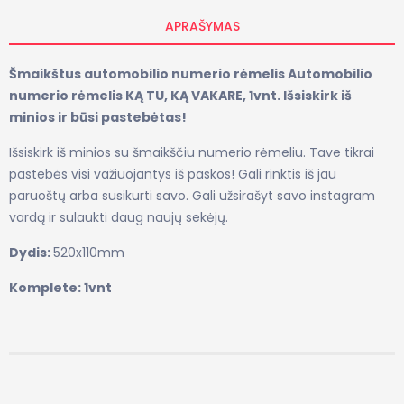
APRAŠYMAS
Šmaikštus automobilio numerio rėmelis Automobilio
numerio rėmelis KĄ TU, KĄ VAKARE, 1vnt. Išsiskirk iš
minios ir būsi pastebėtas!
Išsiskirk iš minios su šmaikščiu numerio rėmeliu. Tave tikrai
pastebės visi važiuojantys iš paskos! Gali rinktis iš jau
paruoštų arba susikurti savo. Gali užsirašyt savo instagram
vardą ir sulaukti daug naujų sekėjų.
Dydis:
520x110mm
Komplete: 1vnt