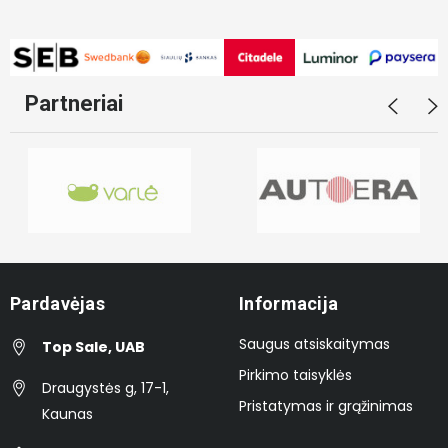
Partneriai
Pardavėjas
Informacija
Saugus atsiskaitymas
Top Sale, UAB
Pirkimo taisyklės
Draugystės g, 17-1,
Pristatymas ir grąžinimas
Kaunas