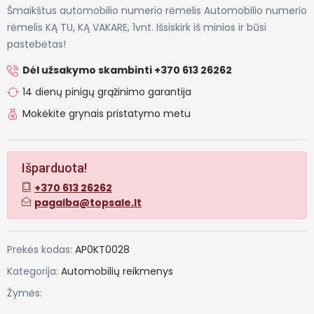
Šmaikštus automobilio numerio rėmelis Automobilio numerio
rėmelis KĄ TU, KĄ VAKARE, 1vnt. Išsiskirk iš minios ir būsi
pastebėtas!
Dėl užsakymo skambinti +370 613 26262
14 dienų pinigų grąžinimo garantija
Mokėkite grynais pristatymo metu
Išparduota!
+370 613 26262
pagalba@topsale.lt
Prekės kodas:
AP0KT0028
Kategorija:
Automobilių reikmenys
Žymės: