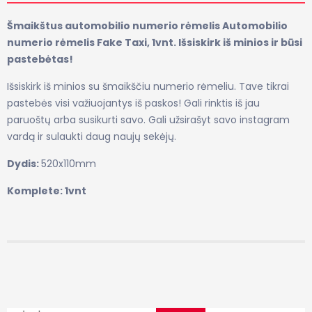
Šmaikštus automobilio numerio rėmelis Automobilio
numerio rėmelis Fake Taxi, 1vnt. Išsiskirk iš minios ir būsi
pastebėtas!
Išsiskirk iš minios su šmaikščiu numerio rėmeliu. Tave tikrai
pastebės visi važiuojantys iš paskos! Gali rinktis iš jau
paruoštų arba susikurti savo. Gali užsirašyt savo instagram
vardą ir sulaukti daug naujų sekėjų.
Dydis:
520x110mm
Komplete: 1vnt