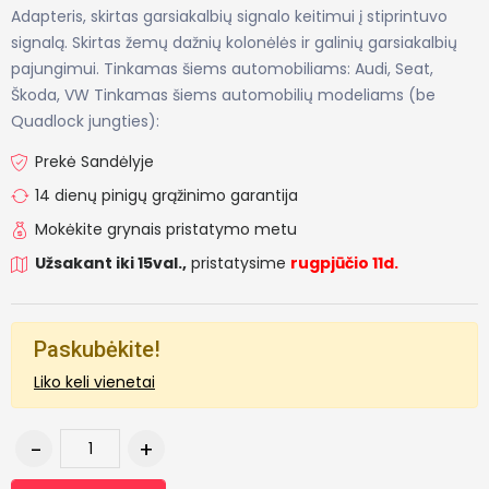
Adapteris, skirtas garsiakalbių signalo keitimui į stiprintuvo
signalą. Skirtas žemų dažnių kolonėlės ir galinių garsiakalbių
pajungimui. Tinkamas šiems automobiliams: Audi, Seat,
Škoda, VW Tinkamas šiems automobilių modeliams (be
Quadlock jungties):
Prekė Sandėlyje
14 dienų pinigų grąžinimo garantija
Mokėkite grynais pristatymo metu
Užsakant iki 15val.,
pristatysime
rugpjūčio 11d.
Paskubėkite!
Liko keli vienetai