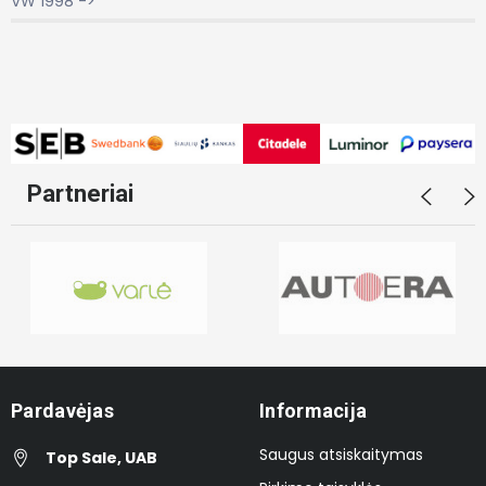
VW 1998 ->
Partneriai
Pardavėjas
Informacija
Saugus atsiskaitymas
Top Sale, UAB