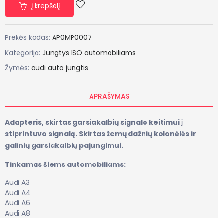
Į krepšelį
Prekės kodas:
AP0MP0007
Kategorija:
Jungtys ISO automobiliams
Žymės:
audi auto jungtis
APRAŠYMAS
Adapteris, skirtas garsiakalbių signalo keitimui į
stiprintuvo signalą. Skirtas žemų dažnių kolonėlės ir
galinių garsiakalbių pajungimui.
Tinkamas šiems automobiliams:
Audi A3
Audi A4
Audi A6
Audi A8