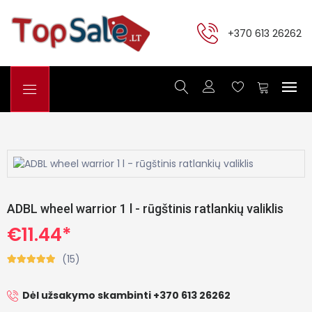
+370 613 26262
ADBL wheel warrior 1 l - rūgštinis ratlankių valiklis
€11.44*
(15)
Dėl užsakymo skambinti +370 613 26262