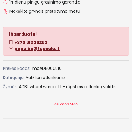
14 dienų pinigų grąžinimo garantija
Mokėkite grynais pristatymo metu
Išparduota!
+370 613 26262
pagalba@topsale.lt
Prekės kodas:
imoADB000510
Kategorija:
Valikliai ratlankiams
Žymės:
ADBL
wheel
warrior
1
l
-
rūgštinis
ratlankių
valiklis
APRAŠYMAS