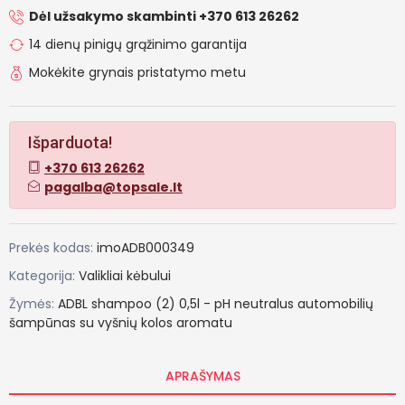
Dėl užsakymo skambinti +370 613 26262
14 dienų pinigų grąžinimo garantija
Mokėkite grynais pristatymo metu
Išparduota!
+370 613 26262
pagalba@topsale.lt
Prekės kodas:
imoADB000349
Kategorija:
Valikliai kėbului
Žymės:
ADBL
shampoo
(2)
0,5l
-
pH
neutralus
automobilių
šampūnas
su
vyšnių
kolos
aromatu
APRAŠYMAS