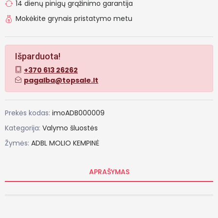
14 dienų pinigų grąžinimo garantija
Mokėkite grynais pristatymo metu
Išparduota!
+370 613 26262
pagalba@topsale.lt
Prekės kodas:
imoADB000009
Kategorija:
Valymo šluostės
Žymės:
ADBL
MOLIO
KEMPINĖ
APRAŠYMAS