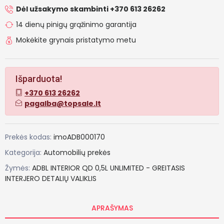
Dėl užsakymo skambinti +370 613 26262
14 dienų pinigų grąžinimo garantija
Mokėkite grynais pristatymo metu
Išparduota!
+370 613 26262
pagalba@topsale.lt
Prekės kodas:
imoADB000170
Kategorija:
Automobilių prekės
Žymės:
ADBL
INTERIOR
QD
0,5L
UNLIMITED
-
GREITASIS
INTERJERO
DETALIŲ
VALIKLIS
APRAŠYMAS