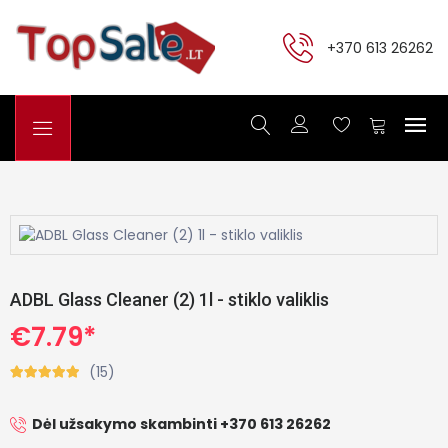
+370 613 26262
ADBL Glass Cleaner (2) 1l - stiklo valiklis
€7.79*
(15)
Dėl užsakymo skambinti +370 613 26262