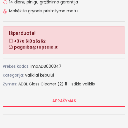
14 dienų pinigų grąžinimo garantija
Mokėkite grynais pristatymo metu
Išparduota!
+370 613 26262
pagalba@topsale.lt
Prekės kodas:
imoADB000347
Kategorija:
Valikliai kėbului
Žymės:
ADBL
Glass
Cleaner
(2)
1l
-
stiklo
valiklis
APRAŠYMAS