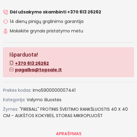
Dėl užsakymo skambinti +370 613 26262
14 dienų pinigų grąžinimo garantija
Mokėkite grynais pristatymo metu
Išparduota!
+370 613 26262
pagalba@topsale.lt
Prekės kodas:
imo5900000007441
Kategorija:
Valymo šluostės
Žymės:
"FIREBALL"
FROTINIS
ŠVEITIMO
RANKŠLUOSTIS
40
X
40
CM
-
AUKŠTOS
KOKYBĖS,
STORAS
MIKROPLUOŠT
APRAŠYMAS