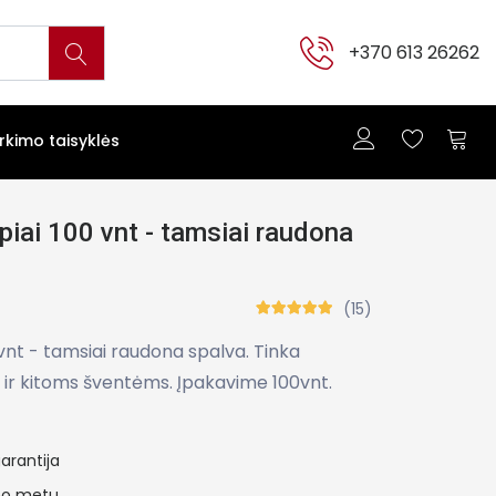
+370 613 26262
irkimo taisyklės
apiai 100 vnt - tamsiai raudona
(15)
0 vnt - tamsiai raudona spalva. Tinka
ir kitoms šventėms. Įpakavime 100vnt.
arantija
ymo metu