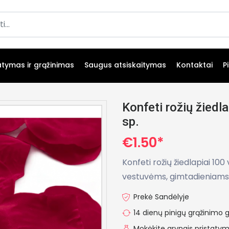
atymas ir grąžinimas
Saugus atsiskaitymas
Kontaktai
P
Konfeti rožių žiedl
sp.
€1.50*
Konfeti rožių žiedlapiai 10
vestuvėms, gimtadieniams 
Prekė Sandėlyje
14 dienų pinigų grąžinimo g
Mokėkite grynais pristat