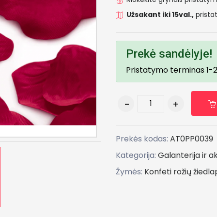
Užsakant iki 15val.,
prista
Prekė sandėlyje!
Pristatymo terminas 1-2
Prekės kodas:
AT0PP0039
Kategorija:
Galanterija ir a
Žymės:
Konfeti
rožių
žiedla