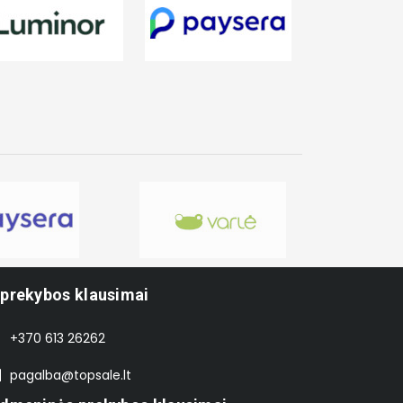
-prekybos klausimai
+370 613 26262
pagalba@topsale.lt