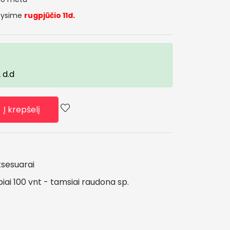
tysime
rugpjūčio 11d.
 d.d
Į krepšelį
ksesuarai
piai
100
vnt
-
tamsiai
raudona
sp.