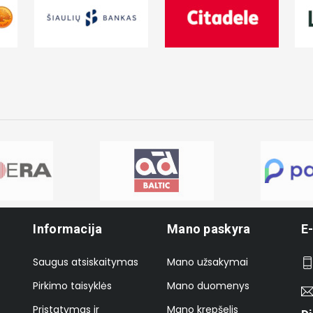
Informacija
Mano paskyra
E
Saugus atsiskaitymas
Mano užsakymai
Pirkimo taisyklės
Mano duomenys
Pristatymas ir
Mano krepšelis