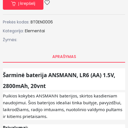
Į krepšelį
Prekės kodas:
BT0EN0006
Kategorija:
Elementai
Žymės:
APRAŠYMAS
Šarminė baterija ANSMANN, LR6 (AA) 1.5V,
2800mAh, 20vnt
Puikios kokybės ANSMANN baterijos, skirtos kasdieniam
naudojimui. Šios baterijos idealiai tinka buityje, pavyzdžiui,
laikrodžiams, radijo imtuvams, nuotolinio valdymo pultams
ir kitiems prietaisams.
Privalumai: