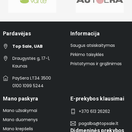
Pardavėjas
Informacija
Saugus atsiskaitymas
Top Sale, UAB
Pirkimo taisyklės
Draugystės g, 17-1,
Pristatymas ir grąžinimas
Kaunas
PaySera LT34 3500
0100 1099 5244
Mano paskyra
E-prekybos klausimai
Mano užsakymai
+370 613 26262
Mano duomenys
pagalba@topsale.lt
Mano krepšelis
Didmeninės prekybos