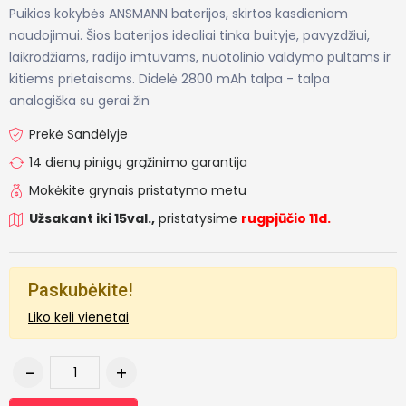
Puikios kokybės ANSMANN baterijos, skirtos kasdieniam
naudojimui. Šios baterijos idealiai tinka buityje, pavyzdžiui,
laikrodžiams, radijo imtuvams, nuotolinio valdymo pultams ir
kitiems prietaisams. Didelė 2800 mAh talpa - talpa
analogiška su gerai žin
Prekė Sandėlyje
14 dienų pinigų grąžinimo garantija
Mokėkite grynais pristatymo metu
Užsakant iki 15val.,
pristatysime
rugpjūčio 11d.
Paskubėkite!
Liko keli vienetai