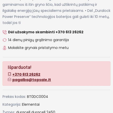
gaminamos iš itin gryno ličio, kad užtikrintų patikimą ir
ilgalaikę energiją jūsų specialiems prietaisams. • Dėl „Duralock
Power Preserve“ technologijos baterijos gali gulėti iki 10 metų,
todėl jos ti
Dėl užsakymo skambinti +370 613 26262
14 dienų pinigų grąžinimo garantija
Mokėkite grynais pristatymo metu
Išparduota!
+370 613 26262
pagalba@topsale.lt
Prekės kodas:
BT0DC0004
Kategorija:
Elementai
Žymės:
duracell
duracell 2450