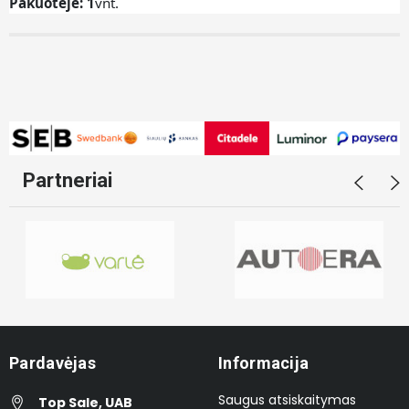
Pakuotėje: 1
vnt.
Partneriai
Pardavėjas
Informacija
Saugus atsiskaitymas
Top Sale, UAB