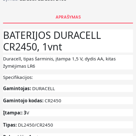
APRAŠYMAS
BATERIJOS DURACELL
CR2450, 1vnt
Duracell, tipas šarminis, įtampa 1,5 V, dydis AA, kitas
žymėjimas LR6
Specifikacijos:
Gamintojas:
DURACELL
Gamintojo kodas:
CR
2450
Įtampa:: 3
V
Tipas:
DL2450/CR2450