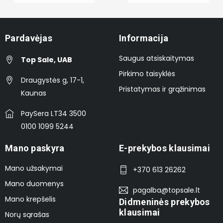
Pardavėjas
Informacija
Saugus atsiskaitymas
Top Sale, UAB
Pirkimo taisyklės
Draugystės g, 17-1,
Pristatymas ir grąžinimas
Kaunas
PaySera LT34 3500
0100 1099 5244
Mano paskyra
E-prekybos klausimai
Mano užsakymai
+370 613 26262
Mano duomenys
pagalba@topsale.lt
Mano krepšelis
Didmeninės prekybos
klausimai
Norų sąrašas