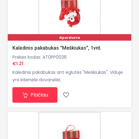
Išparduota
Kalėdinis pakabukas "Meškiukas", 1vnt.
Prekės kodas: AT0PP0036
€1.21
Kalėdinis pakabukas ant eglutės "Meškiukas". Viduje
yra kišenėlė dovanėlėi.
Plačiau