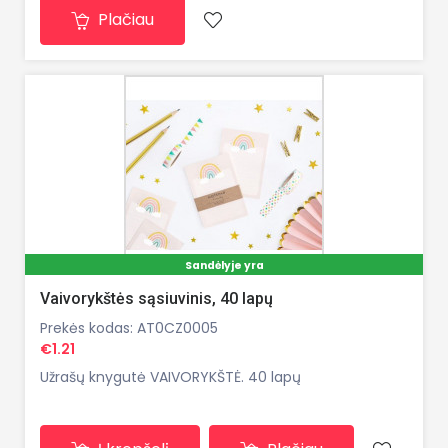
Plačiau
Sandėlyje yra
Vaivorykštės sąsiuvinis, 40 lapų
Prekės kodas: AT0CZ0005
€1.21
Užrašų knygutė VAIVORYKŠTĖ. 40 lapų