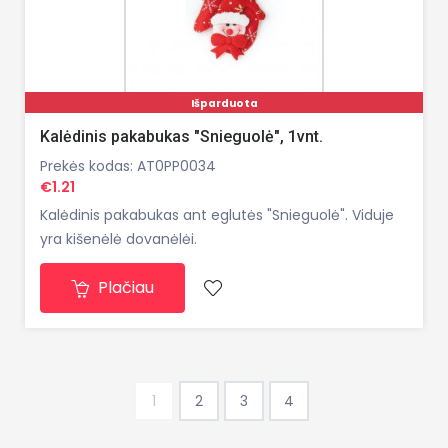
Išparduota
Kalėdinis pakabukas "Snieguolė", 1vnt.
Prekės kodas: AT0PP0034
€1.21
Kalėdinis pakabukas ant eglutės "Snieguolė". Viduje
yra kišenėlė dovanėlėi.
Plačiau
1
2
3
4