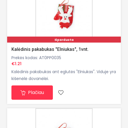
Išparduota
Kalėdinis pakabukas "Elniukas", 1vnt.
Prekės kodas: AT0PP0035
€1.21
Kalėdinis pakabukas ant eglutės "Elniukas". Viduje yra
kišenėlė dovanėlėi.
Plačiau