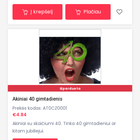
Į krepšelį
Plačiau
Išparduota
Akiniai 40 gimtadienis
Prekės kodas: AT0CZ0001
€4.84
Akiniai su skaičiumi 40. Tinka 40 gimtadieniui ar
kitam jubiliejui.