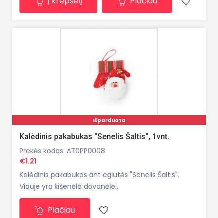
Į krepšelį
Plačiau
Išparduota
Kalėdinis pakabukas "Senelis Šaltis", 1vnt.
Prekės kodas: AT0PP0008
€1.21
Kalėdinis pakabukas ant eglutės "Senelis Šaltis".
Viduje yra kišenėlė dovanėlėi.
Plačiau