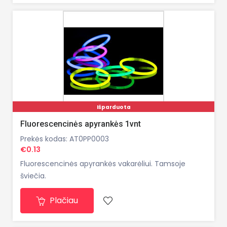
Išparduota
Fluorescencinės apyrankės 1vnt
Prekės kodas: AT0PP0003
€0.13
Fluorescencinės apyrankės vakarėliui. Tamsoje
šviečia.
Plačiau