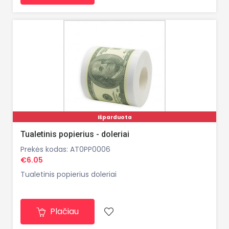
Išparduota
Tualetinis popierius - doleriai
Prekės kodas: AT0PP0006
€6.05
Tualetinis popierius doleriai
Plačiau