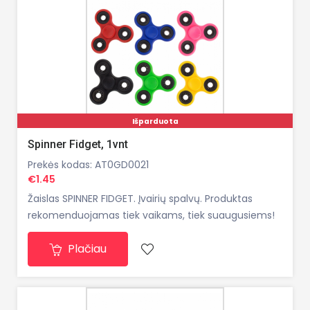
Išparduota
Spinner Fidget, 1vnt
Prekės kodas: AT0GD0021
€1.45
Žaislas SPINNER FIDGET. Įvairių spalvų. Produktas
rekomenduojamas tiek vaikams, tiek suaugusiems!
Plačiau